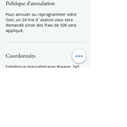
Politique d'annulation
Pour annuler ou reprogrammer votre
Soin, un 24 hre d`avance vous sera
demandé sinon des frais de 50$ sera
appliqué.
Coordonnées
Esthétique massothérapie Roxane, 345
Rue Plessis, Saint-Jean-sur-Richelieu, QC,
Canada
+15144757678
roxaneriendeau123@gmail.com