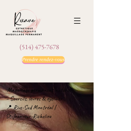
(514) 475-7678
Prendre rendez-vous
Maquillage permanent naturel
– Sourcils, lèvres & eyeliner
📍 Rive-Sud Montréal |
St-Jean-sur-Richelieu