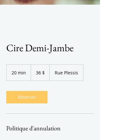
Cire Demi-Jambe
36 dollars
canadiens
20 min
2
36 $
Rue Plessis
0
m
i
n
Réserver
Politique d'annulation