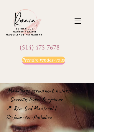
(514) 475-7678
Prendre rendez-vous
Maquillage permanent naturel
– Sourcils, lèvres & eyeliner
📍 Rive-Sud Montréal |
St-Jean-sur-Richelieu