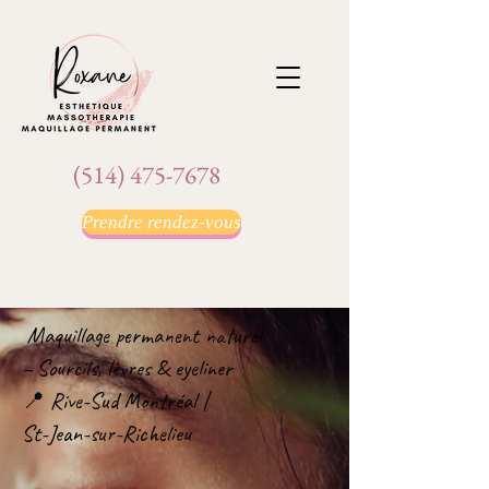
(514) 475-7678
Prendre rendez-vous
Maquillage permanent naturel
– Sourcils, lèvres & eyeliner
📍 Rive-Sud Montréal |
St-Jean-sur-Richelieu