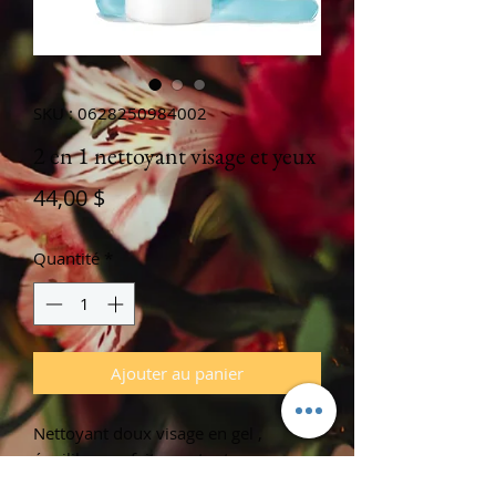
SKU : 0628250984002
2 en 1 nettoyant visage et yeux
Prix
44,00 $
Quantité
*
Ajouter au panier
Nettoyant doux visage en gel ,
équilibre parfait avec toute peaux
meme grasse